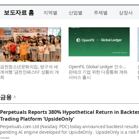
보도자료 홈
지역별
산업별
주제별
상장사
금천청소년문화의집, 방구석 세
OpenFX, Global Ledger 인수…
계여행 ‘금천인페스타’ 성황리 개
핀테크 기업 위한 다중통화 계좌
최
서비스 출시
금융
Perpetuals Reports 380% Hypothetical Return in Backtes
Trading Platform ‘UpsideOnly’
Perpetuals.com Ltd (Nasdaq: PDC) today announced backtest results f
pending AI engine developed for UpsideOnly . UpsideOnly is a risk-
simulate trades using virtual mo...
10:30