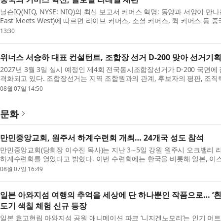
닐슨IQ(NIQ, NYSE: NIQ)의 최신 보고서 커머스 혁명: 동양과 서양이 만나는 곳(
East Meets West)에 따르면 라이브 커머스, 소셜 커머스, 퀵 커머스 
들의 제품 발견, 쇼핑 및 브랜드...
13:30
위너스 서승하 대표 컨설턴트, 조합장 선거 D-200 맞아 선거기
2027년 3월 3일 실시 예정인 제4회 전국동시조합장선거가 D-200 국
격화되고 있다. 조합장선거는 지역 조합원과의 관계, 후보자의 평판, 조직력
선거법 준수 여부가 함께 작용...
08월 07일 14:50
문화
만민중앙교회, 원주서 하계수련회 개최… 24개국 성도 참석
만민중앙교회(당회장 이수진 목사)는 지난 3∼5일 강원 원주시 오크밸리 
하계수련회를 열었다고 밝혔다. 이번 수련회에는 한국을 비롯해 일본, 이스라엘
성도가 참석했다. 이수...
08월 07일 16:49
일본 아와지섬 여행의 추억을 세상에 단 하나뿐인 작품으로… ‘
도기 색칠 체험 신규 등장
일본 효고현립 아와지섬 공원 애니메이션 파크 ‘니지겐노모리’는 인기 어트