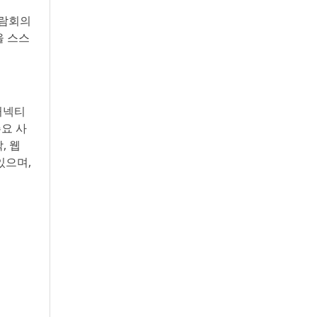
박람회의
을 스스
커넥티
요 사
작, 웹
있으며,