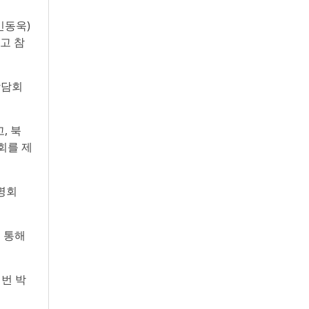
민동욱)
고 참
상담회
, 북
회를 제
명회
 통해
번 박