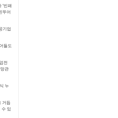
 ‘빈패
 ‘핀뚜어
시공기업
이어들도
산업전
급망관
식 누
 거듭
 수 있