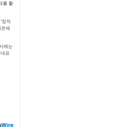
재를 활
‘정직
시즌에
력사에는
 대표