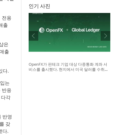
인기 사진
일 전용
 매출
S샵은
 매출
OpenFX가 핀테크 기업 대상 다중통화 계좌 서
비스를 출시했다. 현지에서 미국 달러를 수취하
있다.
고 ACH·Fedwire·SWIFT 또는 스테이블코인 결제
망을 통해 송금 가능한 기능이 특징이다
 입는
은 반응
 다각
를 반영
를 갖
했다.