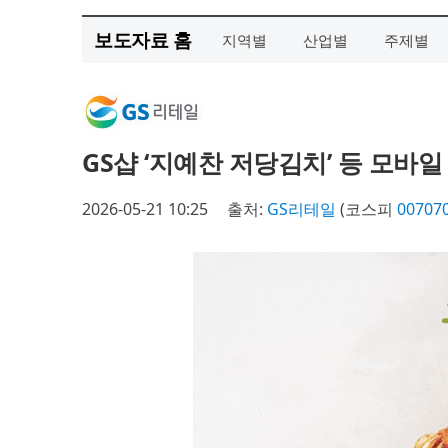
보도자료 홈
지역별
산업별
주제별
GS샵 ‘지예찬 저당김치’ 등 모바
2026-05-21 10:25
출처:
GS리테일
(코스피
00707