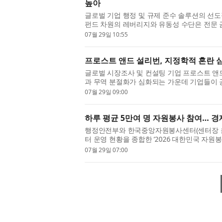
높아
글로벌 기업 행정 및 규제 준수 솔루션의 선도
펀드 차원의 레버리지와 유동성 수단은 전문 
로 자리 잡았다. 조사 결과, 유한책임투자자(LP
07월 29일 10:55
프로스트 앤드 설리번, 지정학적 혼란 
글로벌 시장조사 및 컨설팅 기업 프로스트 앤드 설리
과 무역 분절화가 심화되는 가운데 기업들이
가능한 성장을 이어가기 위해 고려해야 할 핵심
07월 29일 09:00
하루 평균 5만여 명 자원봉사 참여… 경제
행정안전부와 한국중앙자원봉사센터(센터장 
터 운영 현황을 종합한 ‘2026 대한민국 자원
초 자원봉사센터가 협력해 데이터를 최신화한 이
07월 29일 07:00