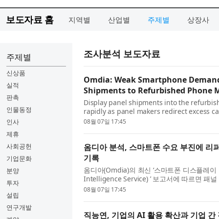
보도자료 홈
지역별
산업별
주제별
상장사
조사분석 보도자료
주제별
신상품
Omdia: Weak Smartphone Demand D
실적
Shipments to Refurbished Phone 
판촉
Display panel shipments into the refurb
인물동정
rapidly as panel makers redirect excess 
smartphone manufacturers, according to 
인사
08월 07일 17:45
Intelligence Service...
제휴
사회공헌
옴디아 분석, 스마트폰 수요 부진에 리
기록
기업문화
옴디아(Omdia)의 최신 ‘스마트폰 디스플레이 인
분양
Intelligence Service) ’ 보고서에 
투자
에 따른 잉여 생산 능력을 리퍼비시 스마트폰 
08월 07일 17:45
설립
연구개발
직능연, 기업의 AI 활용 확산과 기업 간