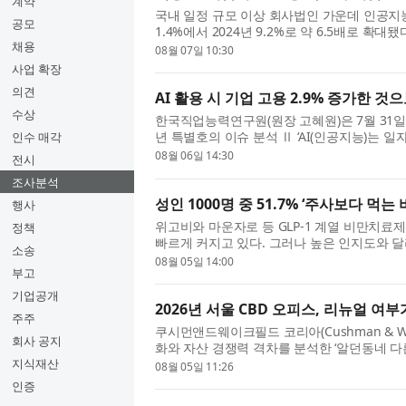
계약
국내 일정 규모 이상 회사법인 가운데 인공지능(
공모
1.4%에서 2024년 9.2%로 약 6.5배로 확대
채용
으며, 기업 규모와 산업에 따른 격차가 뚜렷
08월 07일 10:30
혜...
사업 확장
의견
AI 활용 시 기업 고용 2.9% 증가한 것
수상
한국직업능력연구원(원장 고혜원)은 7월 31일(금) 
년 특별호의 이슈 분석 Ⅱ ‘AI(인공지능)는 일
인수 매각
활용의 고용 효과’를 통해 AI 활용 전후 기업의 
08월 06일 14:30
전시
조사분석
성인 1000명 중 51.7% ‘주사보다 먹는
행사
위고비와 마운자로 등 GLP-1 계열 비만치
정책
빠르게 커지고 있다. 그러나 높은 인지도와 
소송
는 소비자가 많은 것으로 나타났다. 리서치 및 
08월 05일 14:00
부고
기업공개
2026년 서울 CBD 오피스, 리뉴얼 여
주주
쿠시먼앤드웨이크필드 코리아(Cushman & Wak
회사 공지
화와 자산 경쟁력 격차를 분석한 ‘알던동네 다
이번 보고서는 쿠시먼앤드웨이크필드가 독점 보
지식재산
08월 05일 11:26
인증