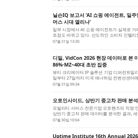
East Meets West...
닐슨IQ 보고서 ‘AI 쇼핑 에이전트, 일주
머스 시대 열리나’
일부 시장에서 AI 쇼핑 에이전트가 실제로 
초점도 바뀌고 있다. 선도적인 소비자 인텔리전스 기업
글로벌 보고서 ‘커머스 혁명: 동서양의 만남(The Com
07월 31일 13:30
Me...
디밀, VidCon 2026 현장 데이터로 
86%·MZ~40대 초반 집중
뷰티 크리에이터 IP 솔루션 기업 디퍼런트밀리언
일부터 27일까지 미국 애너하임 컨벤션센터에
(VidCon) 2026’에서 운영한 K뷰티 공식 공간 ‘
07월 31일 09:34
오토인사이드, 상반기 중고차 판매 분석
모빌리티 서비스 전문기업 오토핸즈의 직영·인
상반기 중고차 판매 데이터를 분석한 결과, 
대 흐름이 두드러졌다고 30일 밝혔다. 특히 전기
07월 30일 10:04
Uptime Institute 16th Annual 2026